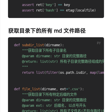
assert
 ret
[
'key'
]
==
 key

assert
 ret
[
'hash'
]
==
 etag
(
localfile
)
获取目录下的所有 md 文件路径
def
subdir_list
(
dirname
)
:
"""获取目录下所有子目录名

    @param dirname: str 目录的完整路径

    @return: list(str) 所有子目录完整路径组成的列表

    """
return
list
(
filter
(
os
.
path
.
isdir
,
map
(
lambda
 
def
file_list
(
dirname
,
 ext
=
'.csv'
)
:
"""获取目录下所有特定后缀的文件

    @param dirname: str 目录的完整路径

    @param ext: str 后缀名, 以点号开头

    @return: list(str) 所有子文件名(不包含路径)组成