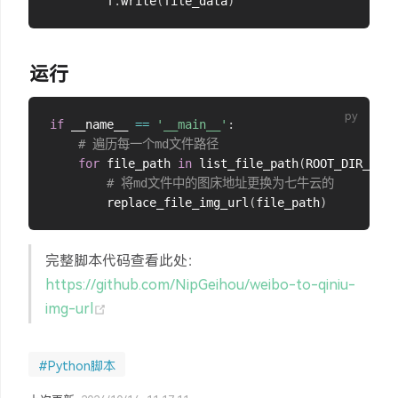
        f
.
write
(
file_data
)
运行
if
 __name__ 
==
'__main__'
:
# 遍历每一个md文件路径
for
 file_path 
in
 list_file_path
(
ROOT_DIR_PATH
# 将md文件中的图床地址更换为七牛云的
        replace_file_img_url
(
file_path
)
完整脚本代码查看此处：
https://github.com/NipGeihou/weibo-to-qiniu-
(opens new window)
img-url
#Python脚本