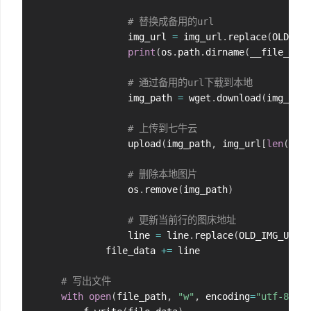
# 替换成备用的url
                img_url 
=
 img_url
.
replace
(
OLD_IMG
print
(
os
.
path
.
dirname
(
__file__
)
+
# 通过备用的url下载到本地
                img_path 
=
 wget
.
download
(
img_url
,
# 上传到七牛云
                upload
(
img_path
,
 img_url
[
len
(
OLD_
# 删除本地图片
                os
.
remove
(
img_path
)
# 更新当前行的图床地址
                line 
=
 line
.
replace
(
OLD_IMG_URL_P
            file_data 
+=
 line

# 写出文件
with
open
(
file_path
,
"w"
,
 encoding
=
"utf-8"
)
a