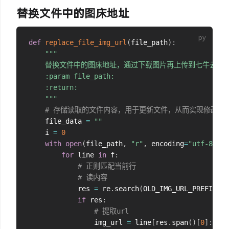
替换文件中的图床地址
def
replace_file_img_url
(
file_path
)
:
"""

    替换文件中的图床地址，通过下载图片再上传到七牛云实现
    :param file_path:

    :return:

    """
# 存储读取的文件内容，用于更新文件，从而实现修改的
    file_data 
=
""
    i 
=
0
with
open
(
file_path
,
"r"
,
 encoding
=
"utf-8"
)
a
for
 line 
in
 f
:
# 正则匹配当前行
# 读内容
            res 
=
 re
.
search
(
OLD_IMG_URL_PREFIX 
+
if
 res
:
# 提取url
                img_url 
=
 line
[
res
.
span
(
)
[
0
]
:
 res