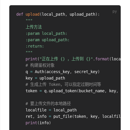
def
upload
(
local_path
,
 upload_path
)
:
"""

    上传方法

    :param local_path:

    :param upload_path:

    :return:

    """
print
(
"正在上传 {} ，上传到 {}"
.
format
(
local_pa
# 构建鉴权对象
    q 
=
 Auth
(
access_key
,
 secret_key
)
    key 
=
 upload_path

# 生成上传 Token，可以指定过期时间等
    token 
=
 q
.
upload_token
(
bucket_name
,
 key
,
3600
# 要上传文件的本地路径
    localfile 
=
 local_path

    ret
,
 info 
=
 put_file
(
token
,
 key
,
 localfile
,
 v
print
(
info
)