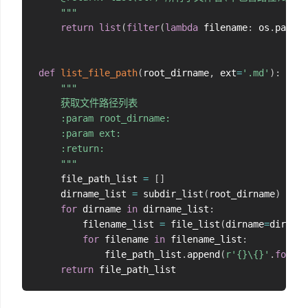
    """
return
list
(
filter
(
lambda
 filename
:
 os
.
path
.
s
def
list_file_path
(
root_dirname
,
 ext
=
'.md'
)
:
"""

    获取文件路径列表

    :param root_dirname:

    :param ext:

    :return:

    """
    file_path_list 
=
[
]
    dirname_list 
=
 subdir_list
(
root_dirname
)
for
 dirname 
in
 dirname_list
:
        filename_list 
=
 file_list
(
dirname
=
dirname
for
 filename 
in
 filename_list
:
            file_path_list
.
append
(
r'{}\{}'
.
format
return