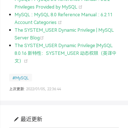
(opens new window)
Privileges Provided by MySQL
MySQL :: MySQL 8.0 Reference Manual :: 6.2.11
(opens new window)
Account Categories
The SYSTEM_USER Dynamic Privilege | MySQL
(opens new window)
Server Blog
The SYSTEM_USER Dynamic Privilege |MySQL
8.0.16 新特性：SYSTEM_USER 动态权限（英译中
(opens new window)
文）
#MySQL
上次更新:
2022/01/05, 22:36:44
最近更新