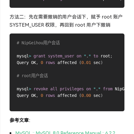
方法二：先在需要撤销的用户会话下，赋予 root 账户
SYSTEM_USER 权限，再回到 root 用户下撤销
# NipGeihou用户会话
mysql
>
grant
system_user
on
*
.
*
to
 root
;
Query OK
,
0
rows
 affected 
(
0.01
 sec
)
# root用户会话
mysql
>
revoke
all
privileges
on
*
.
*
from
 NipGeiho
Query OK
,
0
rows
 affected 
(
0.00
 sec
)
参考文章
：
MySQL :: MySQL 8.0 Reference Manual :: 6.2.2