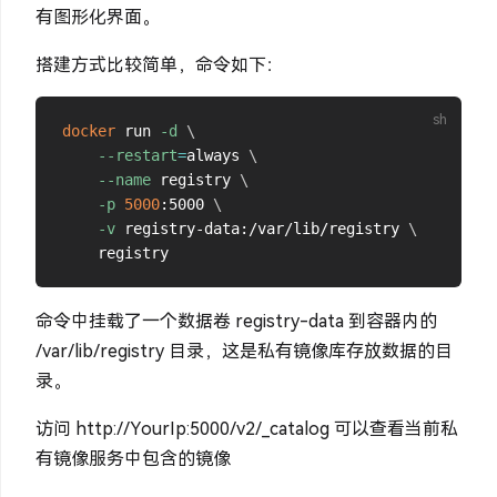
有图形化界面。
搭建方式比较简单，命令如下：
docker
 run 
-d
\
--restart
=
always 
\
--name
 registry	
\
-p
5000
:5000 
\
-v
 registry-data:/var/lib/registry 
\
命令中挂载了一个数据卷 registry-data 到容器内的
/var/lib/registry 目录，这是私有镜像库存放数据的目
录。
访问 http://YourIp:5000/v2/_catalog 可以查看当前私
有镜像服务中包含的镜像