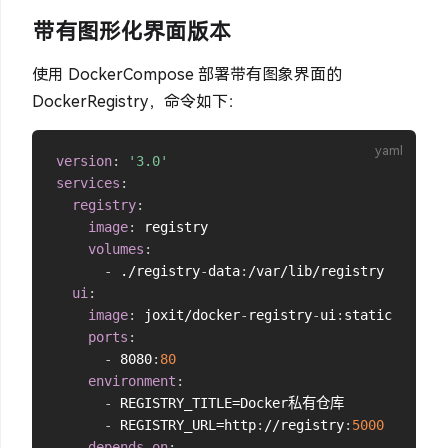
带有图形化界面版本
使用 DockerCompose 部署带有图象界面的
DockerRegistry，命令如下：
version
:
'3.0'
services
:
registry
:
image
:
 registry

volumes
:
-
 ./registry
-
data
:
/var/lib/registry

ui
:
image
:
 joxit/docker
-
registry
-
ui
:
static

ports
:
-
 8080
:
80
environment
:
-
 REGISTRY_TITLE=Docker私有仓库

-
 REGISTRY_URL=http
:
//registry
:
5000
depends_on
: