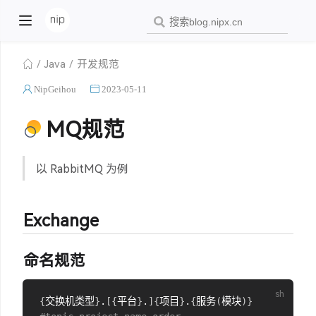
Java
开发规范
NipGeihou
2023-05-11
MQ规范
以 RabbitMQ 为例
Exchange
命名规范
{
交换机类型
}
.
[
{
平台
}
.
]
{
项目
}
.
{
服务
(
模块
)
}