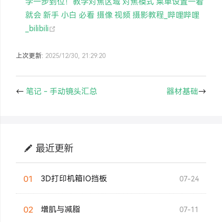
学一步到位！教学对焦区域 对焦模式 菜单设置一看
就会 新手 小白 必看 摄像 视频 摄影教程_哔哩哔哩
(opens new window)
_bilibili
上次更新:
2025/12/30, 21:29:20
←
笔记 - 手动镜头汇总
器材基础
→
最近更新
01
3D打印机箱IO挡板
07-24
02
增肌与减脂
07-11