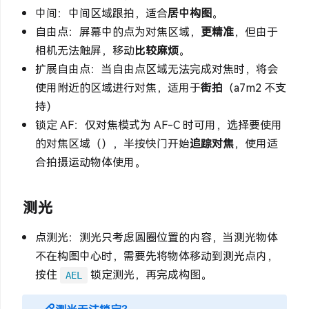
中间：中间区域跟拍，适合
居中构图
。
自由点：屏幕中的点为对焦区域，
更精准
，但由于
相机无法触屏，移动
比较麻烦
。
扩展自由点：当自由点区域无法完成对焦时，将会
使用附近的区域进行对焦，适用于
街拍
（a7m2 不支
持）
锁定 AF：仅对焦模式为 AF-C 时可用，选择要使用
的对焦区域（），半按快门开始
追踪对焦
，使用适
合拍摄运动物体使用。
测光
点测光：测光只考虑圆圈位置的内容，当测光物体
不在构图中心时，需要先将物体移动到测光点内，
按住
锁定测光，再完成构图。
AEL