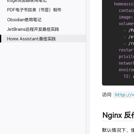
homeassi
PDF电子书目录（书签）制作
contai
image
:
Obsidian使用笔记
volume
JetBrains远程开发最佳实践
-
 /P
-
 /e
Home Assistant最佳实践
-
 /r
restar
privil
networ
enviro
TZ
:
访问
http://
Nginx 反
默认情况下，使用