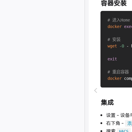
容器安装
# 进入Home 
docker
exe
# 安装
wget
-O
 - 
exit
# 重启容器
docker
集成
设置 - 设
右下角 -
添
搜索
HACS