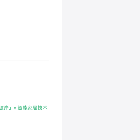
indow)
瀚思彼岸』» 智能家居技术