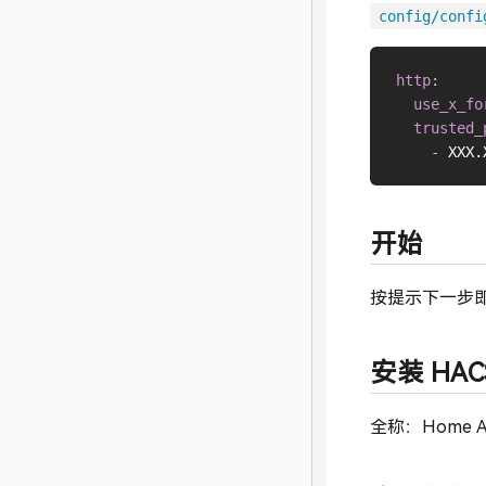
config/confi
http
:
use_x_fo
trusted_
-
 XXX.
开始
按提示下一步
安装 HAC
全称：Home As