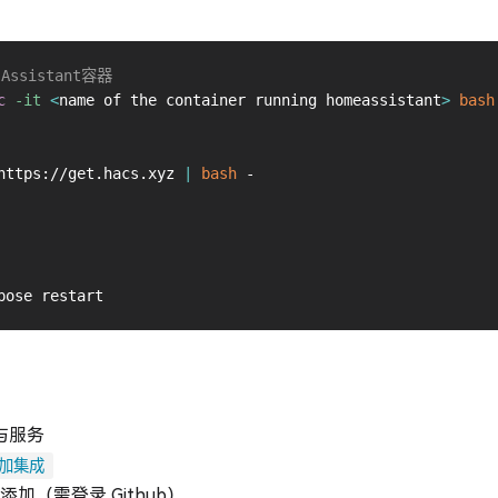
Assistant容器
c
-it
<
name of the container running homeassistant
>
bash
https://get.hacs.xyz 
|
bash
 -

备与服务
加集成
添加（需登录 Github）