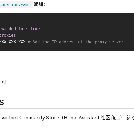
添加：
guration.yaml
rwarded_for
:
true
proxies
:
XXX.XXX.XXX 
# Add the IP address of the proxy server
即可
S
sistant Community Store（Home Assistant 社区商店） 