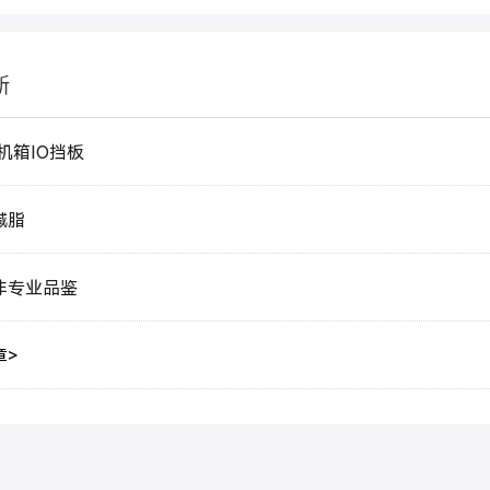
新
机箱IO挡板
减脂
非专业品鉴
章>