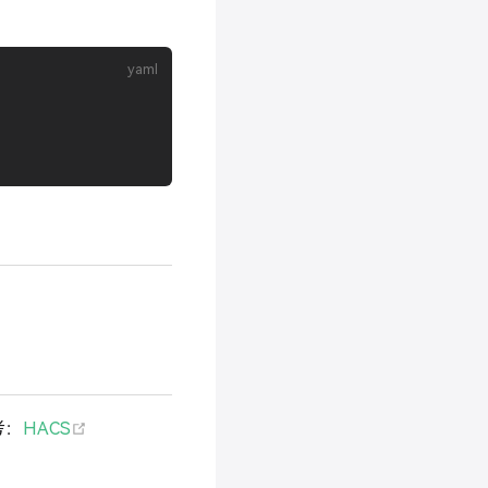
(opens new window)
参考：
HACS