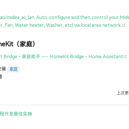
o/midea_ac_lan: Auto-configure and then control your Mid
(
er, Fan, Water heater, Washer, etc) via local area network.
omeKit（家庭）
t Bridge - 家庭助手 --- HomeKit Bridge - Home Assistant
安装
家庭
略
上次更
ns远程开发最佳实践