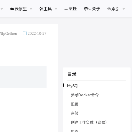
☁️云原生
🛠工具
🍳烹饪
🧑‍💻关于
📇索引
NipGeihou
2022-10-27
目录
MySQL
参考Docker命令
配置
存储
创建工作负载（容器）
检查