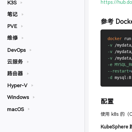
K3S
https://hub.d
笔记
参考 Dock
PVE
维修
docker
 run
-v
 /mydata
DevOps
-v
 /mydata
-v
 /mydata
云服务
-e
MYSQL_R
--restart
=
路由器
-d
Hyper-V
Windows
配置
macOS
使用 k8s 的（
KubeSphere