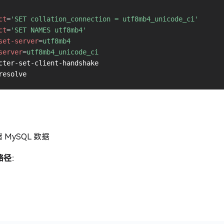
ct
=
'SET collation_connection = utf8mb4_unicode_ci'
ct
=
'SET NAMES utf8mb4'
set-server
=
utf8mb4
server
=
utf8mb4_unicode_ci
cter-set-client-handshake

MySQL 数据
 路径
：