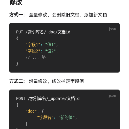
修改
方式一：
全量修改，会删除旧文档，添加新文档
{
"字段1"
:
"值1"
,
"字段2"
:
"值2"
,
// ... 略
}
方式二：
增量修改，修改指定字段值
{
"doc"
:
{
"字段名"
:
"新的值"
,
}