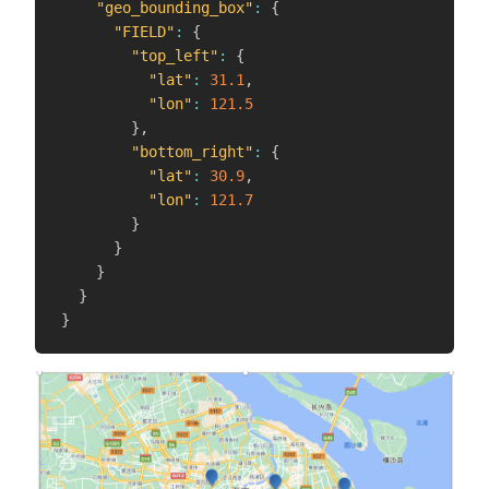
"geo_bounding_box"
:
{
"FIELD"
:
{
"top_left"
:
{
"lat"
:
31.1
,
"lon"
:
121.5
}
,
"bottom_right"
:
{
"lat"
:
30.9
,
"lon"
:
121.7
}
}
}
}
}