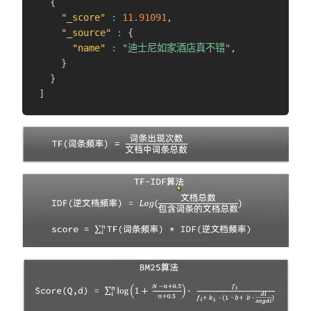
{
"_score"
:
11.91091
,
"_source"
:
{
"name"
:
"迪士尼如家酒店真不错"
,
}
}
]