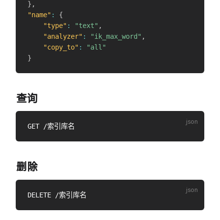
}
,
"name"
:
{
"type"
:
"text"
,
"analyzer"
:
"ik_max_word"
,
"copy_to"
:
"all"
}
查询
删除