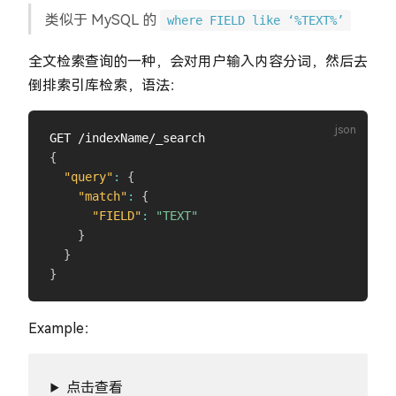
类似于 MySQL 的
where FIELD like ‘%TEXT%’
全文检索查询的一种，会对用户输入内容分词，然后去
倒排索引库检索，语法：
{
"query"
:
{
"match"
:
{
"FIELD"
:
"TEXT"
}
}
}
Example：
点击查看