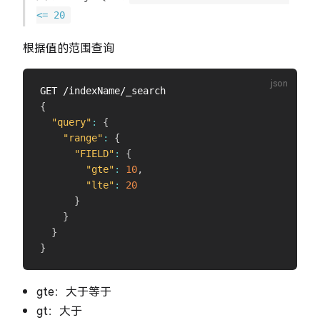
<= 20
根据值的范围查询
{
"query"
:
{
"range"
:
{
"FIELD"
:
{
"gte"
:
10
,
"lte"
:
20
}
}
}
}
gte：大于等于
gt：大于