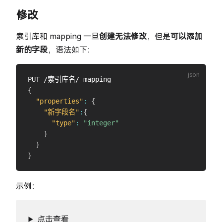
修改
索引库和 mapping 一旦
创建无法修改
，但是
可以添加
新的字段
，语法如下：
{
"properties"
:
{
"新字段名"
:
{
"type"
:
"integer"
}
}
}
示例：
点击查看