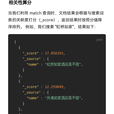
相关性算分
当我们利用 match 查询时，文档结果会根据与搜索词
条的关联度打分（_score），返回结果时按照分值降
序排列。 例如，我们搜索 "虹桥如家"，结果如下：
[
{
"_score"
:
17.850193
,
"_source"
:
{
"name"
:
"虹桥如家酒店真不错"
,
}
}
,
{
"_score"
:
12.259849
,
"_source"
:
{
"name"
:
"外滩如家酒店真不错"
,
}
}
,