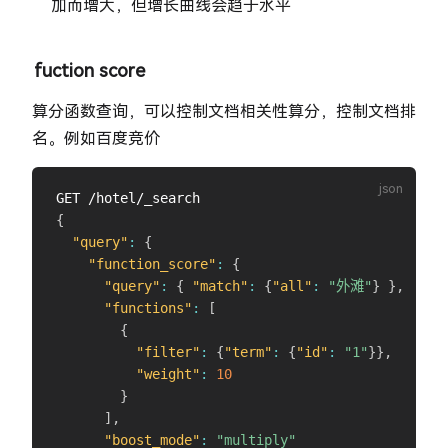
加而增大，但增长曲线会趋于水平
fuction score
算分函数查询，可以控制文档相关性算分，控制文档排
名。例如百度竞价
{
"query"
:
{
"function_score"
:
{
"query"
:
{
"match"
:
{
"all"
:
"外滩"
}
}
,
"functions"
:
[
{
"filter"
:
{
"term"
:
{
"id"
:
"1"
}
}
,
"weight"
:
10
}
]
,
"boost_mode"
:
"multiply"