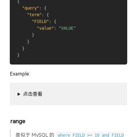
{
"query"
:
{
"term"
:
{
"FIELD"
:
{
"value"
:
"VALUE"
}
}
}
}
Example:
点击查看
range
类似于 MySQL 的
where FIELD >= 10 and FIELD