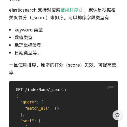
(opens new window)
elasticsearch 支持对搜索
结果排序
，默认是根据相
关度算分（_score）来排序。可以排序字段类型有：
keyword 类型
数值类型
地理坐标类型
日期类型等。
一旦使用排序，原本的打分（score）失效，可提高效
率
{
"query"
:
{
"match_all"
:
{
}
}
,
"sort"
:
[