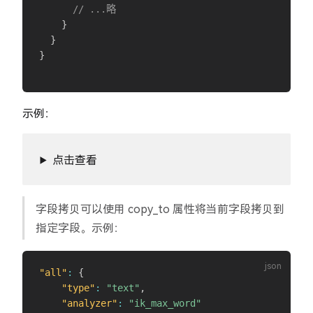
// ...略
}
}
}
示例：
点击查看
字段拷贝可以使用 copy_to 属性将当前字段拷贝到
指定字段。示例：
"all"
:
{
"type"
:
"text"
,
"analyzer"
:
"ik_max_word"