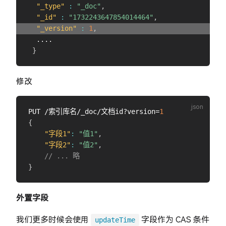
"_type"
:
"_doc"
,
"_id"
:
"1732243647854014464"
,
"_version"
:
1
,
  ....

}
修改
PUT /索引库名/_doc/文档id?version=
1
{
"字段1"
:
"值1"
,
"字段2"
:
"值2"
,
// ... 略
}
外置字段
我们更多时候会使用
字段作为 CAS 条件
updateTime