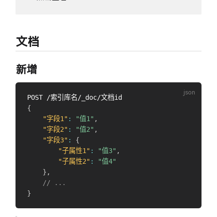
文档
新增
{
"字段1"
:
"值1"
,
"字段2"
:
"值2"
,
"字段3"
:
{
"子属性1"
:
"值3"
,
"子属性2"
:
"值4"
}
,
// ...
}