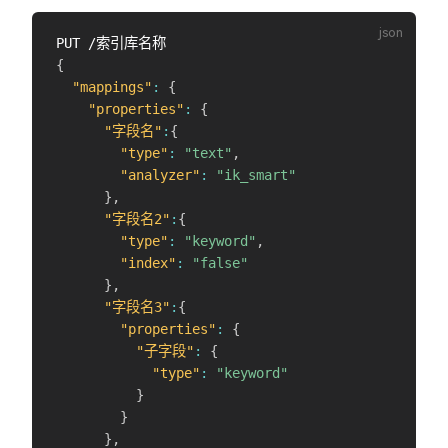
{
"mappings"
:
{
"properties"
:
{
"字段名"
:
{
"type"
:
"text"
,
"analyzer"
:
"ik_smart"
}
,
"字段名2"
:
{
"type"
:
"keyword"
,
"index"
:
"false"
}
,
"字段名3"
:
{
"properties"
:
{
"子字段"
:
{
"type"
:
"keyword"
}
}
}
,