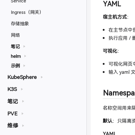
Service
YAML
Ingress（网关）
宿主机方式
：
存储抽象
在主节点中创
网络
执行应用 / 
笔记
可视化
：
helm
可视化网页中
示例
输入 yam
KubeSphere
K3S
Namesp
笔记
名称空间用来
PVE
默认
：只隔离
维修
YAML