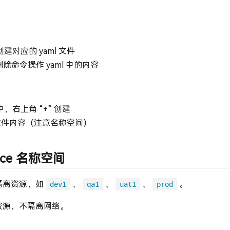
建对应的 yaml 文件
删除命令操作 yaml 中的内容
，右上角 “+” 创建
l 文件内容（注意名称空间）
ace 名称空间
隔离资源，如
、
、
、
。
dev1
qa1
uat1
prod
资源，不隔离网络。