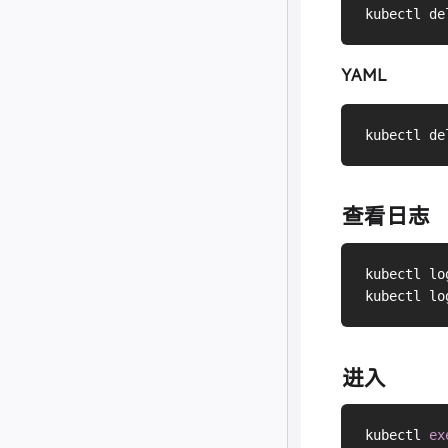
kubectl de
YAML
kubectl de
查看日志
kubectl lo
kubectl lo
进入
kubectl 
ex