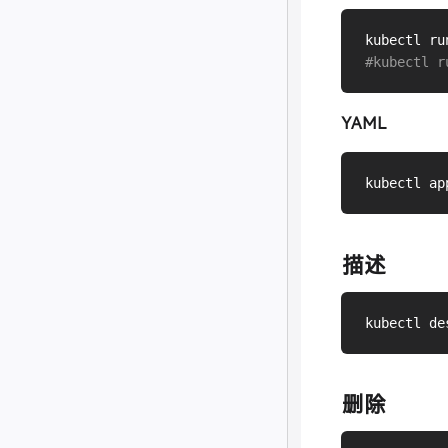
kubectl ru
#kubectl r
YAML
kubectl ap
描述
kubectl de
删除