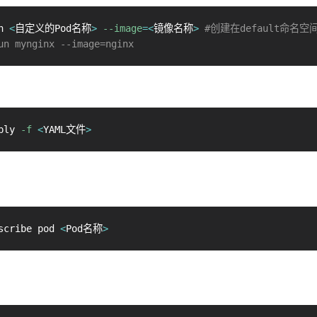
n 
<
自定义的Pod名称
>
--image
=
<
镜像名称
>
#创建在default命名空
un mynginx --image=nginx
ply 
-f
<
YAML文件
>
scribe pod 
<
Pod名称
>