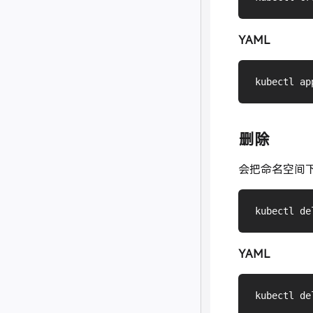
YAML
kubectl ap
删除
会把命名空间
kubectl de
YAML
kubectl de