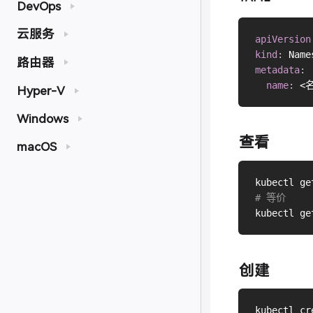
DevOps
云服务
apiVersion
kind
:
路由器
metadata
:
name
:
 <
Hyper-V
Windows
查看
macOS
# 等价
创建
kubectl cr