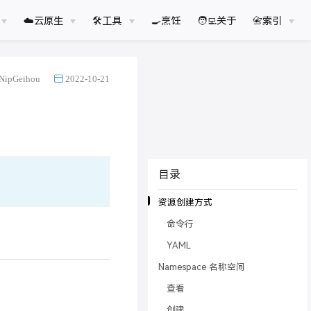
☁️云原生
🛠工具
🍳烹饪
🧑‍💻关于
📇索引
NipGeihou
2022-10-21
目录
资源创建方式
命令行
YAML
Namespace 名称空间
查看
创建