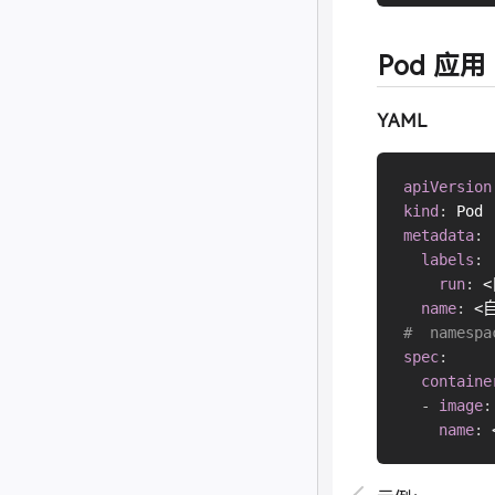
Pod 应用
YAML
apiVersion
kind
:
metadata
:
labels
:
run
:
 
name
:
 <
#  namespa
spec
:
containe
-
image
:
name
: