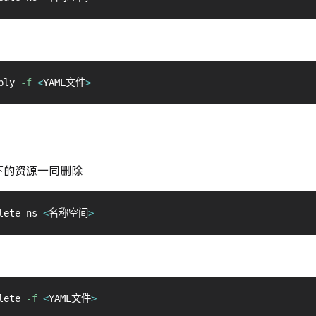
ply 
-f
<
YAML文件
>
下的资源一同删除
lete ns 
<
名称空间
>
lete 
-f
<
YAML文件
>