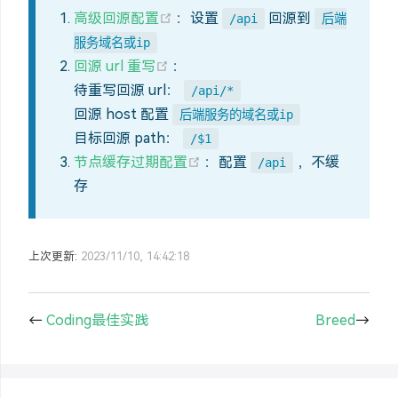
(opens new window)
高级回源配置
：设置
回源到
/api
后端
服务域名或ip
(opens new window)
回源 url 重写
：
待重写回源 url：
/api/*
回源 host 配置
后端服务的域名或ip
目标回源 path：
/$1
(opens new window)
节点缓存过期配置
：配置
，不缓
/api
存
上次更新:
2023/11/10, 14:42:18
←
Coding最佳实践
Breed
→