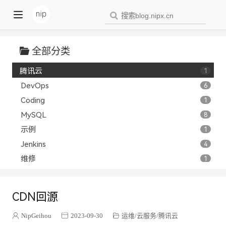
黑苹果
1
电路原理
2
中式糕点
8
全部分类
云服务
1
腾讯云
1
DevOps
6
Coding
1
MySQL
8
示例
1
Jenkins
4
维修
1
K3S
2
软件工程
1
CDN回源
other
3
操作系统
1
NipGeihou
2023-09-30
运维
云服务
腾讯云