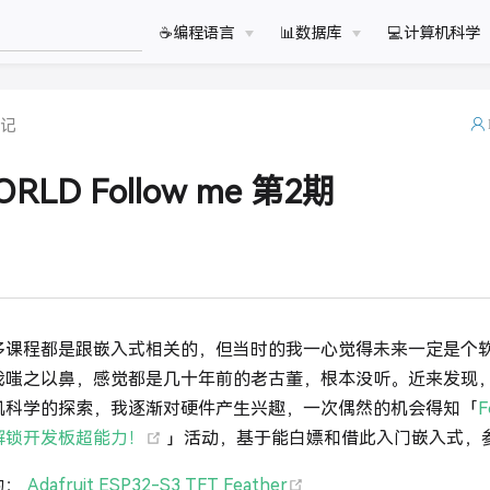
☕️编程语言
📊数据库
💻计算机科学
记
RLD Follow me 第2期
多课程都是跟嵌入式相关的，但当时的我一心觉得未来一定是个
我嗤之以鼻，感觉都是几十年前的老古董，根本没听。近来发现
机科学的探索，我逐渐对硬件产生兴趣，一次偶然的机会得知「
F
(opens new window)
解锁开发板超能力！
」活动，基于能白嫖和借此入门嵌入式，
(opens new window)
为：
Adafruit ESP32-S3 TFT Feather