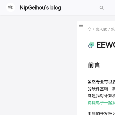
NipGeihou's blog
嵌入式
笔
EEWO
前言
虽然专业有很
的硬件基础，
满足我对计算
得捷电子一起
用到的开发板