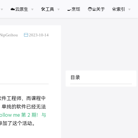
☁️云原生
🛠工具
🍳烹饪
🧑‍💻关于
📇索引
NipGeihou
2023-10-14
目录
软件工程师，而课程中
，单纯的软件已经无法
ollow me 第 2 期！与
参加了这个活动。