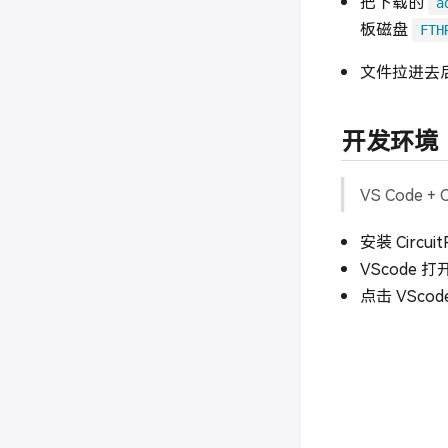
把下载的
a
板磁盘
FTH
文件拉进去后，
开发环境
VS Code + 
安装 Circui
VScode 
点击 VSco