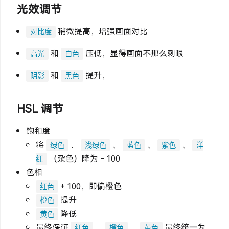
光效调节
稍微提高，增强画面对比
对比度
和
压低，显得画面不那么刺眼
高光
白色
和
提升，
阴影
黑色
HSL 调节
饱和度
将
、
、
、
、
绿色
浅绿色
蓝色
紫色
洋
（杂色）降为 - 100
红
色相
+ 100，即偏橙色
红色
提升
橙色
降低
黄色
最终保证
、
、
最终统一为
红色
橙色
黄色