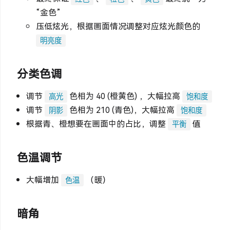
“金色”
压低炫光，根据画面情况调整对应炫光颜色的
明亮度
分类色调
调节
色相为 40 (橙黄色) ，大幅拉高
高光
饱和度
调节
色相为 210 (青色)，大幅拉高
阴影
饱和度
根据青、橙想要在画面中的占比，调整
值
平衡
色温调节
大幅增加
（暖）
色温
暗角