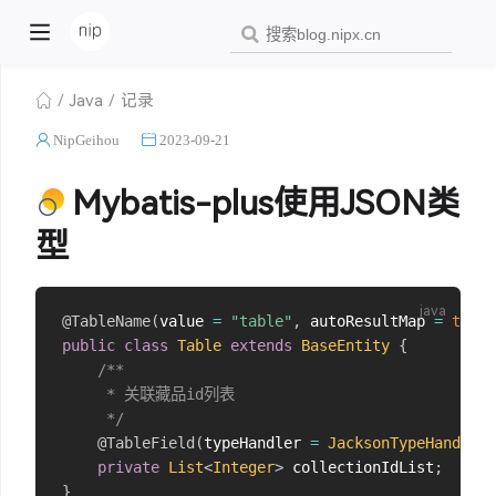
Java
记录
NipGeihou
2023-09-21
Mybatis-plus使用JSON类
型
@TableName
(
value 
=
"table"
,
 autoResultMap 
=
true
)
public
class
Table
extends
BaseEntity
{
/**

     * 关联藏品id列表

     */
@TableField
(
typeHandler 
=
JacksonTypeHandler
.
private
List
<
Integer
>
 collectionIdList
;
}