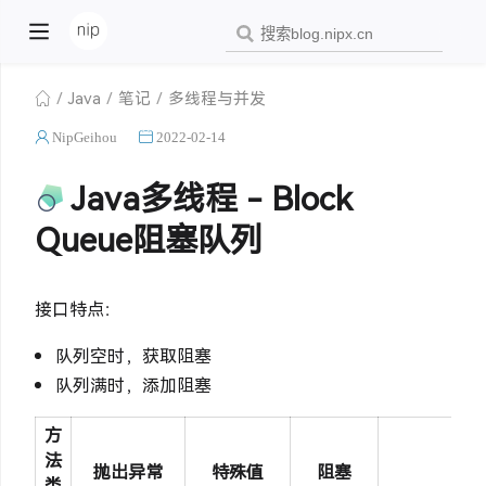
Java
笔记
多线程与并发
NipGeihou
2022-02-14
Java多线程 - Block
Queue阻塞队列
接口特点：
队列空时，获取阻塞
队列满时，添加阻塞
方
法
抛出异常
特殊值
阻塞
超
类