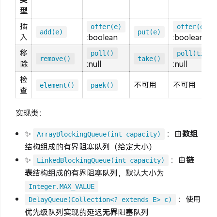
型
插
offer(e)
offer(e,ti
add(e)
put(e)
入
:boolean
:boolean
移
poll()
poll(time,
remove()
take()
除
:null
:null
检
不可用
不可用
element()
paek()
查
实现类：
✨
：由
数组
ArrayBlockingQueue(int capacity)
结构组成的有界阻塞队列（给定大小）
✨
：由
链
LinkedBlockingQueue(int capacity)
表
结构组成的有界阻塞队列，默认大小为
Integer.MAX_VALUE
：使用
DelayQueue(Collection<? extends E> c)
优先级队列实现的延迟
无界
阻塞队列