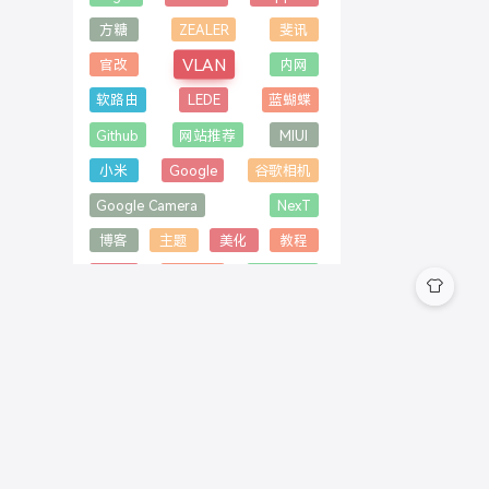
方糖
ZEALER
斐讯
VLAN
官改
内网
软路由
LEDE
蓝蝴蝶
Github
网站推荐
MIUI
小米
Google
谷歌相机
Google Camera
NexT
博客
主题
美化
教程
Next
Tomcat
Tomcat9
闪退