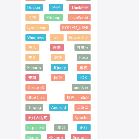
Docker
PHP
ThinkPHP
TP5
Xdebug
JavaScript
typeahead
SYSTEM_USER
Windows
ssh
Powershell
生活
香港
自由行
罗湖
港铁
Hexo
Echarts
JQuery
学校
安朗
网络
IOS
GestureX
unc0ver
HttpClient
教程，m3u8
ffmpeg
Android
反编译
正则表达式
Apache
httpclient
学习
正则
Regex
VScode
Snippets