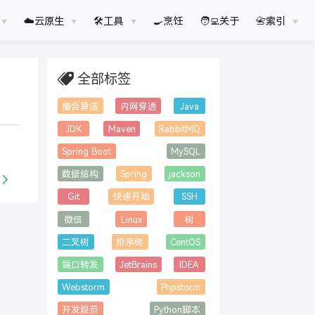
☁️云原生
🛠工具
🍳烹饪
🧑‍💻关于
📇索引
全部标签
撮合算法
内网穿透
Java
JDK
Maven
RabbitMQ
Spring Boot
MySQL
数据结构
Spring
jackson
Git
快速开始
SSH
微信
Linux
树
二叉树
排序树
CentOS
端口转发
JetBrains
IDEA
Webstorm
Phpstorm
开发规范
Python脚本