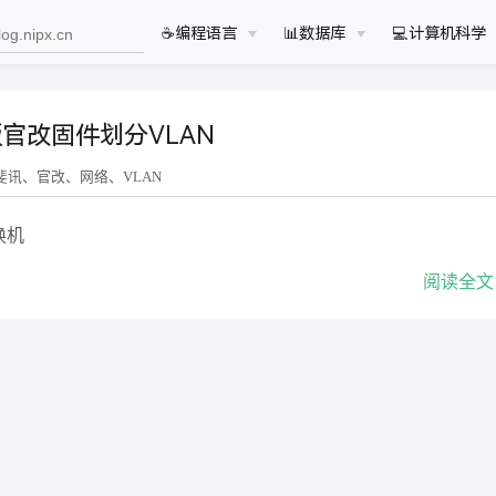
☕️编程语言
📊数据库
💻计算机科学
版官改固件划分VLAN
斐讯
官改
网络
VLAN
换机
阅读全文