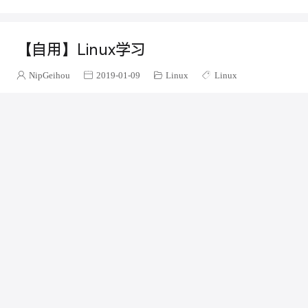
反编译
正则表达式
Apache
httpclient
学习
正则
Regex
VScode
Snippets
方糖
ZEALER
斐讯
【自用】Linux学习
官改
VLAN
内网
软路由
LEDE
蓝蝴蝶
Github
网站推荐
MIUI
小米
Google
谷歌相机
NipGeihou
2019-01-09
Linux
Linux
Google Camera
NexT
博客
主题
美化
教程
Next
Tomcat
Tomcat9
闪退