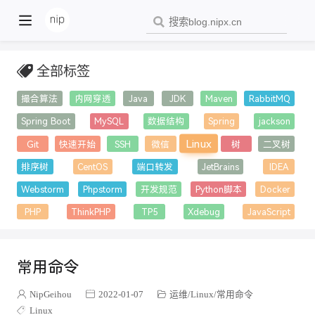
全部标签
撮合算法
内网穿透
Java
JDK
Maven
RabbitMQ
Spring Boot
MySQL
数据结构
Spring
jackson
Linux
Git
快速开始
SSH
微信
树
二叉树
排序树
CentOS
端口转发
JetBrains
IDEA
Webstorm
Phpstorm
开发规范
Python脚本
Docker
PHP
ThinkPHP
TP5
Xdebug
JavaScript
typeahead
SYSTEM_USER
Windows
ssh
Powershell
生活
香港
自由行
罗湖
港铁
Hexo
Echarts
常用命令
JQuery
学校
安朗
网络
IOS
GestureX
NipGeihou
2022-01-07
运维
Linux
常用命令
unc0ver
HttpClient
教程，m3u8
ffmpeg
Android
Linux