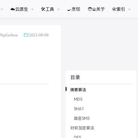
☁️云原生
🛠工具
🍳烹饪
🧑‍💻关于
📇索引
NipGeihou
2022-08-08
目录
摘要算法
MD5
SHA1
国密SM3
对称加密算法
DES