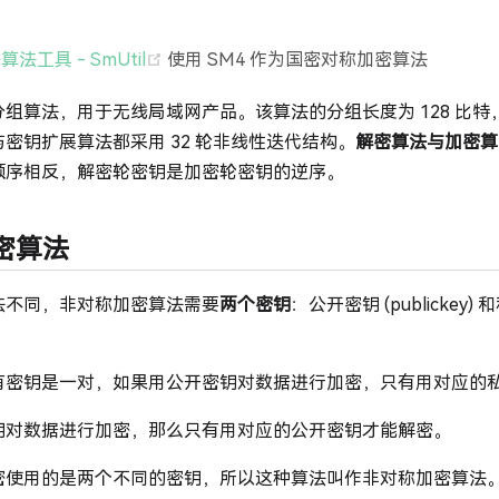
(opens new window)
密算法工具 - SmUtil
使用 SM4 作为国密对称加密算法
组算法，用于无线局域网产品。该算法的分组长度为 128 比特，密
密钥扩展算法都采用 32 轮非线性迭代结构。
解密算法与加密算
顺序相反，解密轮密钥是加密轮密钥的逆序。
密算法
法不同，非对称加密算法需要
两个密钥
：公开密钥 (publickey)
有密钥是一对，如果用公开密钥对数据进行加密，只有用对应的
钥对数据进行加密，那么只有用对应的公开密钥才能解密。
密使用的是两个不同的密钥，所以这种算法叫作非对称加密算法