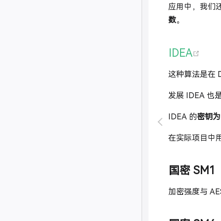
应用中，我们还
数
。
(op
IDEA
这种算法是在 
发展 IDEA 
IDEA 的
密钥为 
在实际项目中
国密 SM1
加密强度与 A