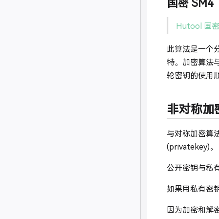
国密 SM4
Hutool 国
此算法是一个分
特。加密算法与
轮密钥的使用
非对称加
与对称加密算
(privatekey)。
公开密钥与私
如果用私有密
因为加密和解