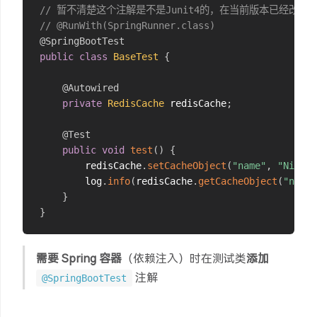
// 暂不清楚这个注解是不是Junit4的，在当前版本已经改用J
// @RunWith(SpringRunner.class)
@SpringBootTest
public
class
BaseTest
{
@Autowired
private
RedisCache
 redisCache
;
@Test
public
void
test
(
)
{
        redisCache
.
setCacheObject
(
"name"
,
"NipGei
        log
.
info
(
redisCache
.
getCacheObject
(
"name"
}
}
需要 Spring 容器
（依赖注入）时在测试类
添加
注解
@SpringBootTest