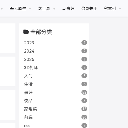
☁️云原生
🛠工具
🍳烹饪
🧑‍💻关于
📇索引
全部分类
2023
1
2024
2
2025
1
3D打印
3
入门
3
生活
6
烹饪
52
饮品
5
家常菜
13
前端
26
css
3