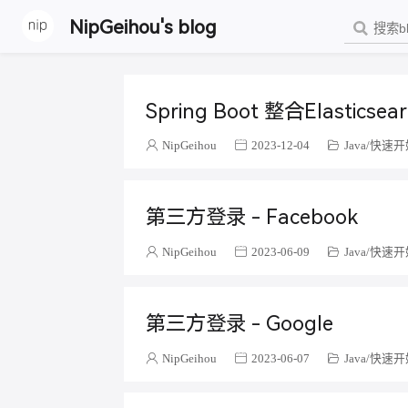
NipGeihou's blog
Spring Boot 整合Elasticsea
NipGeihou
2023-12-04
Java
快速开
第三方登录 - Facebook
NipGeihou
2023-06-09
Java
快速开
第三方登录 - Google
NipGeihou
2023-06-07
Java
快速开