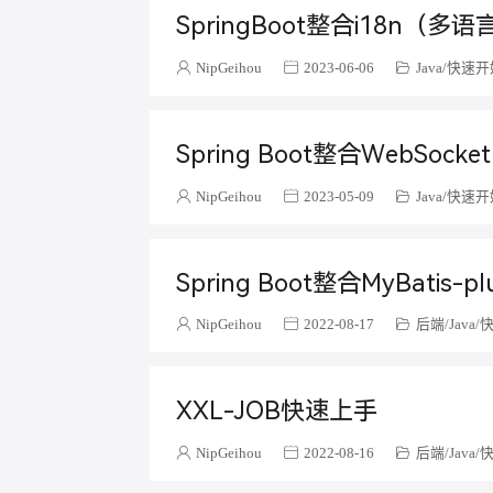
SpringBoot整合i18n（多语
NipGeihou
2023-06-06
Java
快速开
Spring Boot整合WebSock
NipGeihou
2023-05-09
Java
快速开
Spring Boot整合MyBatis-pl
NipGeihou
2022-08-17
后端
Java
XXL-JOB快速上手
NipGeihou
2022-08-16
后端
Java