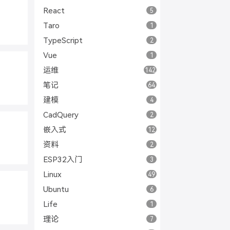
React
5
Taro
1
TypeScript
2
Vue
1
运维
142
笔记
64
建模
4
CadQuery
2
嵌入式
12
资料
2
ESP32入门
3
Linux
49
Ubuntu
6
Life
1
理论
7