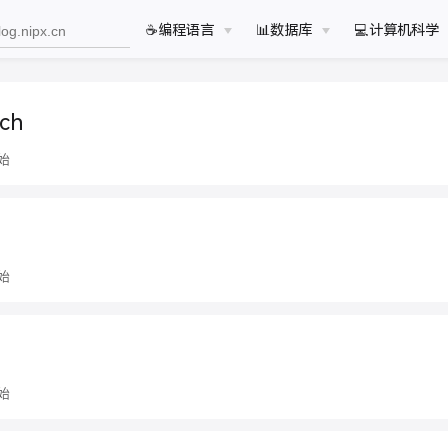
☕️编程语言
📊数据库
💻计算机科学
rch
始
始
始