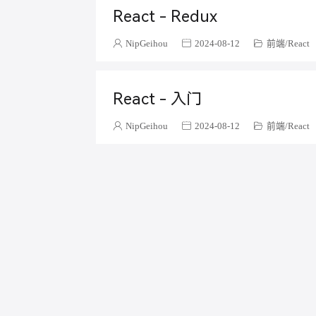
React - Redux
NipGeihou
2024-08-12
前端
React
React - 入门
NipGeihou
2024-08-12
前端
React