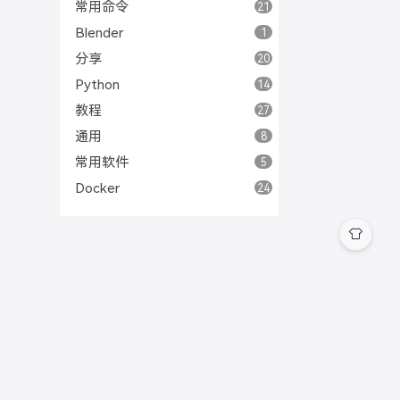
常用命令
21
Blender
1
分享
20
Python
14
教程
27
通用
8
常用软件
5
Docker
24
区块链
3
Solana
1
Rust
4
比特币
1
最佳实践
6
Golang
14
Java视角看Go
9
云原生
5