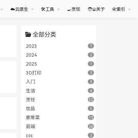
☁️云原生
🛠工具
🍳烹饪
🧑‍💻关于
📇索引
全部分类
2023
1
2024
2
2025
1
3D打印
3
入门
3
生活
6
烹饪
52
饮品
5
家常菜
13
前端
26
css
3