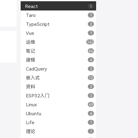
React
5
Taro
1
TypeScript
2
Vue
1
运维
142
笔记
64
建模
4
CadQuery
2
嵌入式
12
资料
2
ESP32入门
3
Linux
49
Ubuntu
6
Life
1
理论
7