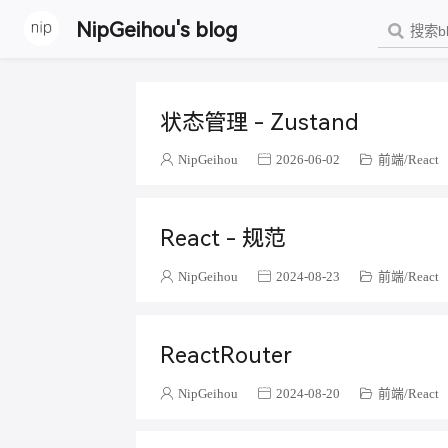
NipGeihou's blog
状态管理 - Zustand
NipGeihou
2026-06-02
前端
React
React - 规范
NipGeihou
2024-08-23
前端
React
ReactRouter
NipGeihou
2024-08-20
前端
React