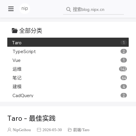
家常菜
13
前端
26
css
3
全部分类
React
5
Taro
1
TypeScript
2
Vue
1
运维
142
笔记
64
建模
4
CadQuery
2
嵌入式
12
资料
2
Taro - 最佳实践
ESP32入门
3
Linux
49
NipGeihou
2026-05-30
前端
Taro