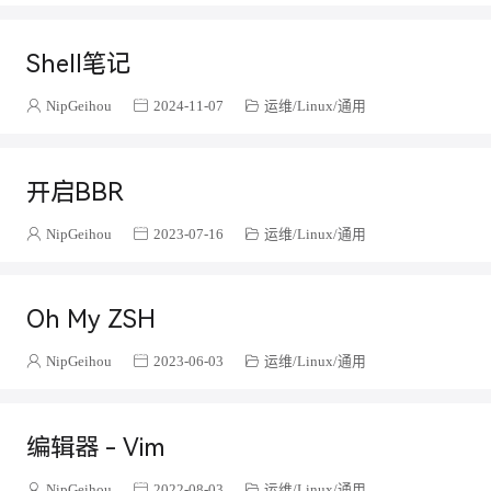
数据库
14
MongoDB
3
Shell笔记
大数据
2
Hadoop
2
NipGeihou
2024-11-07
运维
Linux
通用
macOS
1
Flutter
4
开启BBR
nextjs
1
前端工程化
4
NipGeihou
2023-07-16
运维
Linux
通用
独立开发者笔记
2
AI
2
Oh My ZSH
JavaScript
3
ajax
1
NipGeihou
2023-06-03
运维
Linux
通用
常用容器
15
Java
105
编辑器 - Vim
经验分享
6
瞎折腾
7
NipGeihou
2022-08-03
运维
Linux
通用