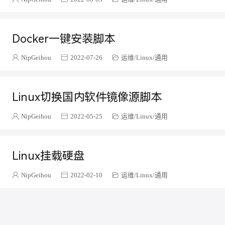
default
6
Windows
2
Docker一键安装脚本
摄影
11
LLM
1
NipGeihou
2022-07-26
运维
Linux
通用
英语
10
烘焙
17
Linux切换国内软件镜像源脚本
其他
4
代码片段
1
NipGeihou
2022-05-25
运维
Linux
通用
记录
20
RuoYi-Cloud-Plus
2
Linux挂载硬盘
微服务
6
Seata
1
NipGeihou
2022-02-10
运维
Linux
通用
电池
1
PVE
6
SOLIDWORKS
1