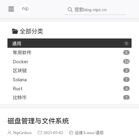
Blender
1
分享
20
Python
14
全部分类
教程
27
通用
8
常用软件
5
Docker
24
区块链
3
Solana
1
Rust
4
比特币
1
最佳实践
6
Golang
14
磁盘管理与文件系统
Java视角看Go
9
云原生
5
NipGeihou
2025-05-02
运维
Linux
通用