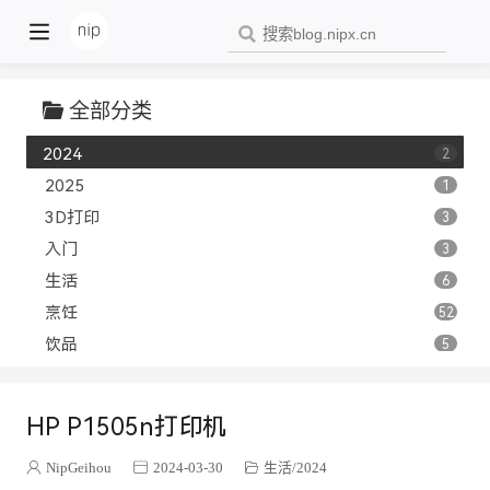
全部分类
2023
1
2024
2
2025
1
3D打印
3
入门
3
生活
6
烹饪
52
饮品
5
家常菜
13
前端
26
HP P1505n打印机
css
3
React
5
NipGeihou
2024-03-30
生活
2024