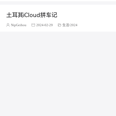
Taro
1
TypeScript
2
土耳其iCloud拼车记
Vue
1
运维
142
NipGeihou
2024-02-29
生活
2024
笔记
64
建模
4
CadQuery
2
嵌入式
12
资料
2
ESP32入门
3
Linux
49
Ubuntu
6
Life
1
理论
7
常用命令
21
Blender
1