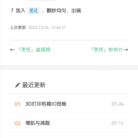
加入
，翻炒均匀，出锅
葱花
上次更新:
2022/12/26, 13:44:37
←
「烹饪」盐焗鸡
「烹饪」炒肉片
→
最近更新
01
3D打印机箱IO挡板
07-24
02
增肌与减脂
07-11