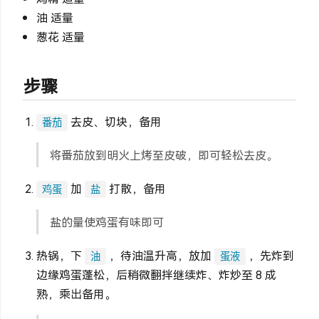
油 适量
葱花 适量
步骤
去皮、切块，备用
番茄
将番茄放到明火上烤至皮破，即可轻松去皮。
加
打散，备用
鸡蛋
盐
盐的量使鸡蛋有味即可
热锅，下
，待油温升高，放加
，先炸到
油
蛋液
边缘鸡蛋蓬松，后稍微翻拌继续炸、炸炒至 8 成
熟，乘出备用。