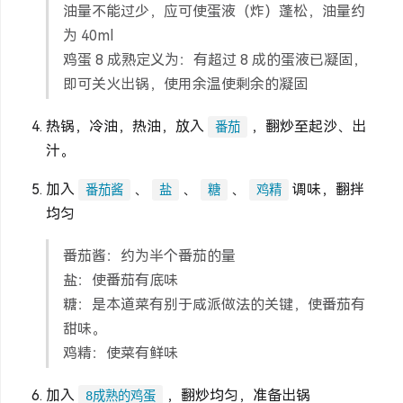
油量不能过少，应可使蛋液（炸）蓬松，油量约
为 40ml
鸡蛋 8 成熟定义为：有超过 8 成的蛋液已凝固，
即可关火出锅，使用余温使剩余的凝固
热锅，冷油，热油，放入
，翻炒至起沙、出
番茄
汁。
加入
、
、
、
调味，翻拌
番茄酱
盐
糖
鸡精
均匀
番茄酱：约为半个番茄的量
盐：使番茄有底味
糖：是本道菜有别于咸派做法的关键，使番茄有
甜味。
鸡精：使菜有鲜味
加入
，翻炒均匀，准备出锅
8成熟的鸡蛋